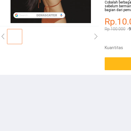
Cobalah berbag
sebelum bermain
bagian dari pe
Rp.10.
Rp.100.000
-
Kuantitas