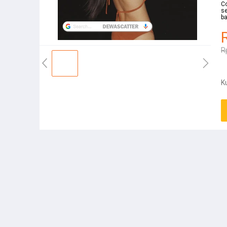
C
se
b
R
K