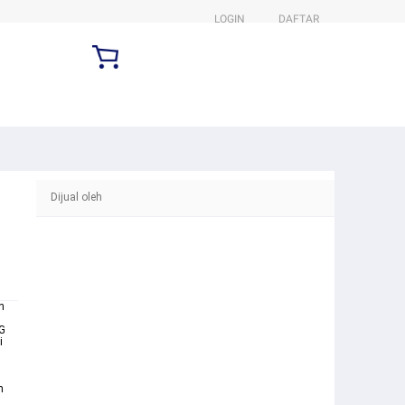
LOGIN
DAFTAR
Dijual oleh
h
PG
i
n