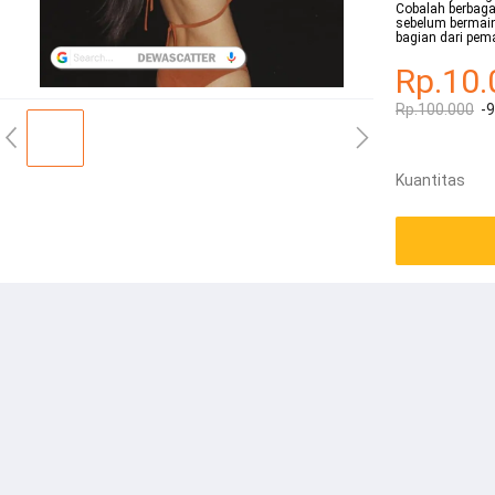
Cobalah berbag
sebelum bermain
bagian dari pe
Rp.10.
Rp.100.000
-
Kuantitas