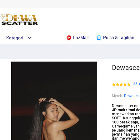
LazMall
Pulsa & Tagihan
Kategori
Dewascat
35.
Merek
:
Dewascat
Dewascatter ada
JP maksimal
de
menawarkan r
SOFT. Keunggulan
100 perak
saja,
Game-game yang t
peluang kemenan
permainan yang
dan menyenang