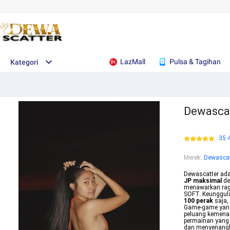
LazMall
Pulsa & Tagihan
Kategori
Dewascat
35.
Merek
:
Dewascat
Dewascatter ada
JP maksimal
de
menawarkan r
SOFT. Keunggulan
100 perak
saja,
Game-game yang t
peluang kemenan
permainan yang
dan menyenang