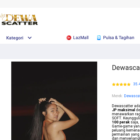
LazMall
Pulsa & Tagihan
Kategori
Dewascat
35.
Merek
:
Dewascat
Dewascatter ada
JP maksimal
de
menawarkan r
SOFT. Keunggulan
100 perak
saja,
Game-game yang t
peluang kemenan
permainan yang
dan menyenang