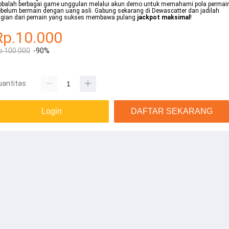
obalah berbagai game unggulan melalui akun demo untuk memahami pola permai
belum bermain dengan uang asli. Gabung sekarang di Dewascatter dan jadilah
agian dari pemain yang sukses membawa pulang
jackpot maksimal
!
Rp.10.000
p.100.000
-90%
uantitas
Login
DAFTAR SEKARANG