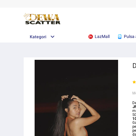
LazMall
Pulsa 
Kategori
D
M
De
J
m
SO
1
Ga
pe
p
d