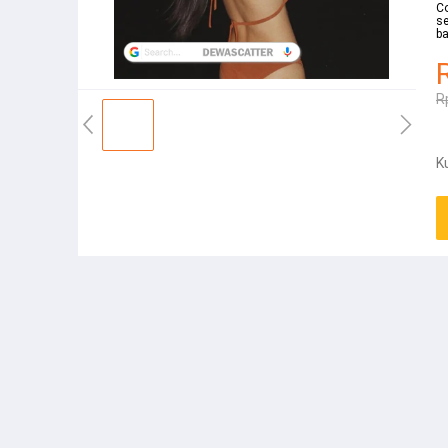
C
se
b
R
K