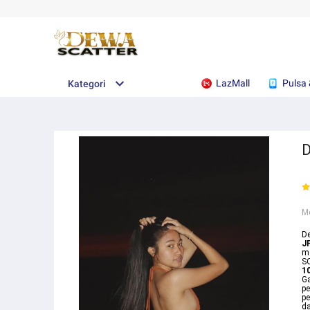
LazMall
Pulsa 
Kategori
D
M
De
J
m
SO
1
Ga
pe
p
d