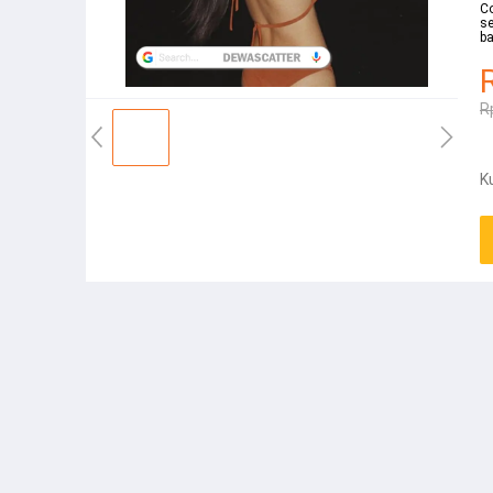
C
se
b
R
K