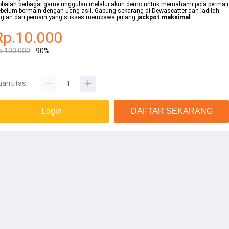
obalah berbagai game unggulan melalui akun demo untuk memahami pola permai
belum bermain dengan uang asli. Gabung sekarang di Dewascatter dan jadilah
agian dari pemain yang sukses membawa pulang
jackpot maksimal
!
Rp.10.000
p.100.000
-90%
uantitas
Login
DAFTAR SEKARANG