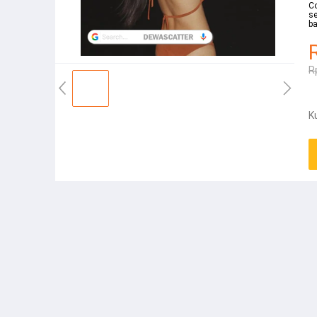
C
se
b
R
K