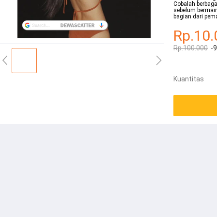
Cobalah berbag
sebelum bermain
bagian dari pe
Rp.10.
Rp.100.000
-
Kuantitas