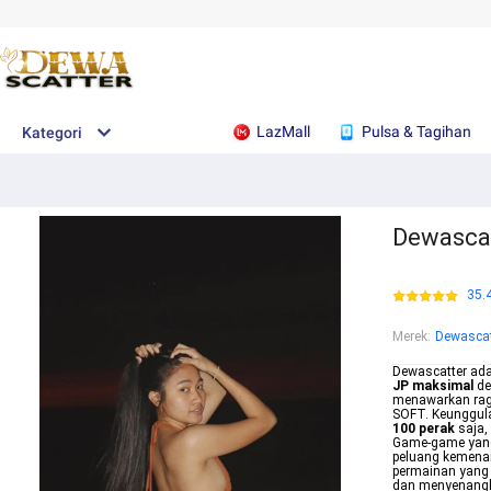
LazMall
Pulsa & Tagihan
Kategori
Dewascat
35.
Merek
:
Dewascat
Dewascatter ada
JP maksimal
de
menawarkan r
SOFT. Keunggulan
100 perak
saja,
Game-game yang t
peluang kemenan
permainan yang
dan menyenang