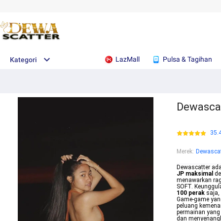
LazMall
Pulsa & Tagihan
Kategori
Dewascat
35.
Merek
:
Dewascat
Dewascatter ada
JP maksimal
de
menawarkan r
SOFT. Keunggulan
100 perak
saja,
Game-game yang t
peluang kemenan
permainan yang
dan menyenang