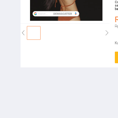
C
se
b
R
K