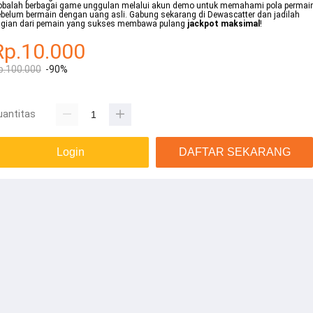
obalah berbagai game unggulan melalui akun demo untuk memahami pola permai
belum bermain dengan uang asli. Gabung sekarang di Dewascatter dan jadilah
agian dari pemain yang sukses membawa pulang
jackpot maksimal
!
Rp.10.000
p.100.000
-90%
uantitas
Login
DAFTAR SEKARANG