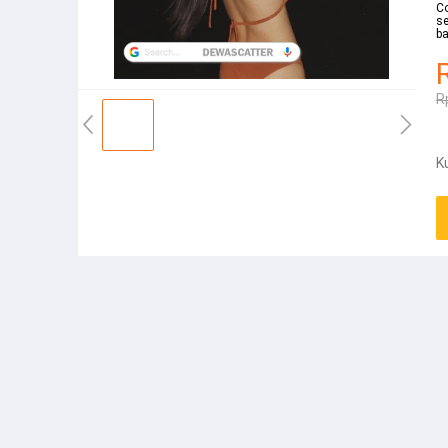
C
se
b
R
K