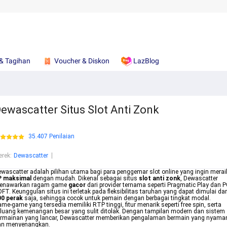
& Tagihan
Voucher & Diskon
LazBlog
ewascatter Situs Slot Anti Zonk
35.407 Penilaian
erek
:
Dewascatter
wascatter adalah pilihan utama bagi para penggemar slot online yang ingin merai
P maksimal
dengan mudah. Dikenal sebagai situs
slot anti zonk
, Dewascatter
enawarkan ragam game
gacor
dari provider ternama seperti Pragmatic Play dan 
FT. Keunggulan situs ini terletak pada fleksibilitas taruhan yang dapat dimulai dar
00 perak
saja, sehingga cocok untuk pemain dengan berbagai tingkat modal.
me-game yang tersedia memiliki RTP tinggi, fitur menarik seperti free spin, serta
luang kemenangan besar yang sulit ditolak. Dengan tampilan modern dan sistem
ermainan yang lancar, Dewascatter memberikan pengalaman bermain yang nyama
an menyenangkan.