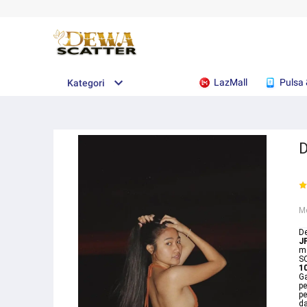
LazMall
Pulsa 
Kategori
D
M
De
J
m
SO
1
Ga
pe
p
d