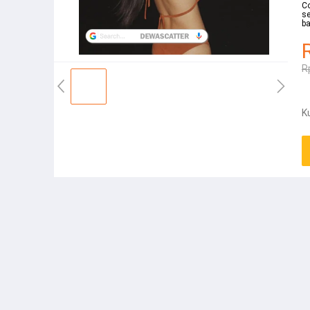
C
se
b
R
K