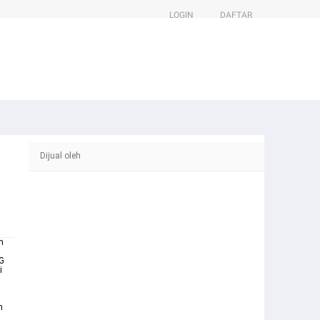
LOGIN
DAFTAR
Dijual oleh
h
PG
i
n