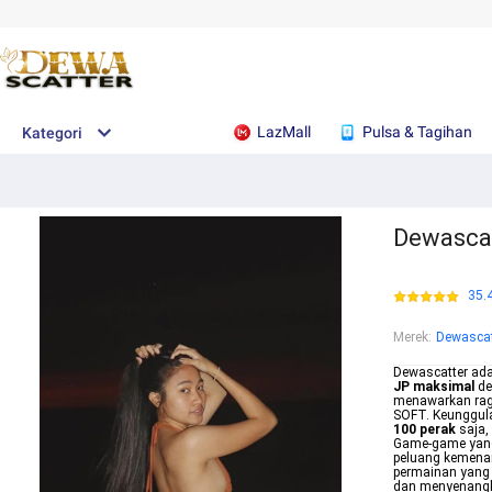
LazMall
Pulsa & Tagihan
Kategori
Dewascat
35.
Merek
:
Dewascat
Dewascatter ada
JP maksimal
de
menawarkan r
SOFT. Keunggulan
100 perak
saja,
Game-game yang t
peluang kemenan
permainan yang
dan menyenang