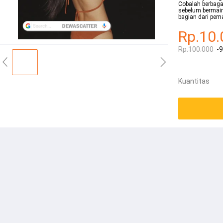
Cobalah berbag
sebelum bermain
bagian dari pe
Rp.10.
Rp.100.000
-
Kuantitas