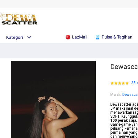
LazMall
Pulsa & Tagihan
Kategori
Dewascat
35.
Merek
:
Dewascat
Dewascatter ada
JP maksimal
de
menawarkan r
SOFT. Keunggulan
100 perak
saja,
Game-game yang t
peluang kemenan
permainan yang
dan menyenang