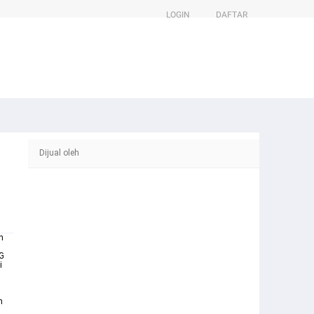
LOGIN
DAFTAR
Dijual oleh
h
PG
i
n