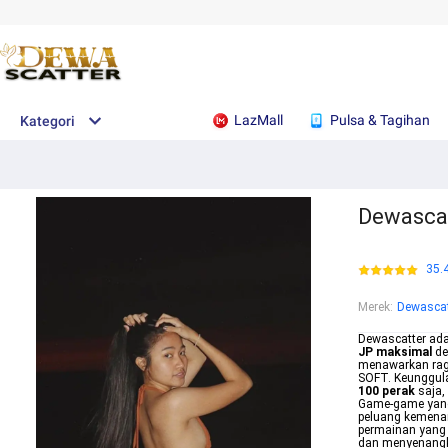
LazMall
Pulsa & Tagihan
Kategori
Dewascat
35.
Merek
:
Dewascat
Dewascatter ada
JP maksimal
de
menawarkan r
SOFT. Keunggulan
100 perak
saja,
Game-game yang t
peluang kemenan
permainan yang
dan menyenang