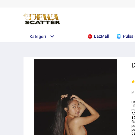
LazMall
Pulsa 
Kategori
D
M
De
J
m
SO
1
Ga
pe
p
d