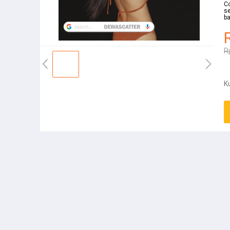
C
se
b
R
K