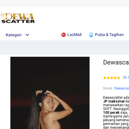
LazMall
Pulsa & Tagihan
Kategori
Dewascat
35.
Merek
:
Dewascat
Dewascatter ada
JP maksimal
de
menawarkan r
SOFT. Keunggulan
100 perak
saja,
Game-game yang t
peluang kemenan
permainan yang
dan menyenang