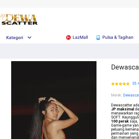
LazMall
Pulsa & Tagihan
Kategori
Dewascat
35.
Merek
:
Dewascat
Dewascatter ada
JP maksimal
de
menawarkan r
SOFT. Keunggulan
100 perak
saja,
Game-game yang t
peluang kemenan
permainan yang
dan menyenang