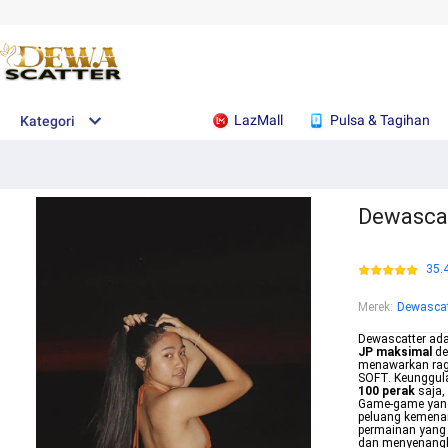
LazMall
Pulsa & Tagihan
Kategori
Dewascat
35.
Merek
:
Dewascat
Dewascatter ada
JP maksimal
de
menawarkan r
SOFT. Keunggulan
100 perak
saja,
Game-game yang t
peluang kemenan
permainan yang
dan menyenang