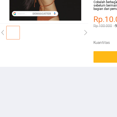
Cobalah berbag
sebelum bermain
bagian dari pe
Rp.10.
Rp.100.000
-
Kuantitas