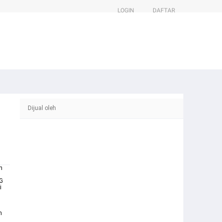
LOGIN
DAFTAR
Dijual oleh
h
PG
i
n