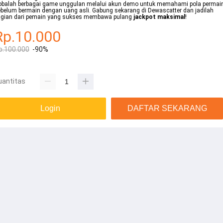
obalah berbagai game unggulan melalui akun demo untuk memahami pola permai
belum bermain dengan uang asli. Gabung sekarang di Dewascatter dan jadilah
agian dari pemain yang sukses membawa pulang
jackpot maksimal
!
Rp.10.000
p.100.000
-90%
uantitas
Login
DAFTAR SEKARANG