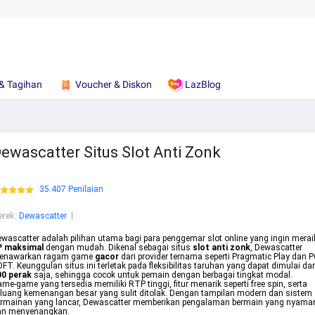
& Tagihan
Voucher & Diskon
LazBlog
ewascatter Situs Slot Anti Zonk
35.407 Penilaian
erek
:
Dewascatter
wascatter adalah pilihan utama bagi para penggemar slot online yang ingin merai
P maksimal
dengan mudah. Dikenal sebagai situs
slot anti zonk
, Dewascatter
enawarkan ragam game
gacor
dari provider ternama seperti Pragmatic Play dan 
FT. Keunggulan situs ini terletak pada fleksibilitas taruhan yang dapat dimulai dar
00 perak
saja, sehingga cocok untuk pemain dengan berbagai tingkat modal.
me-game yang tersedia memiliki RTP tinggi, fitur menarik seperti free spin, serta
luang kemenangan besar yang sulit ditolak. Dengan tampilan modern dan sistem
ermainan yang lancar, Dewascatter memberikan pengalaman bermain yang nyama
an menyenangkan.