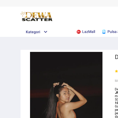
LazMall
Pulsa 
Kategori
D
M
De
J
m
SO
1
Ga
pe
p
d