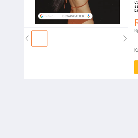
C
se
b
R
K