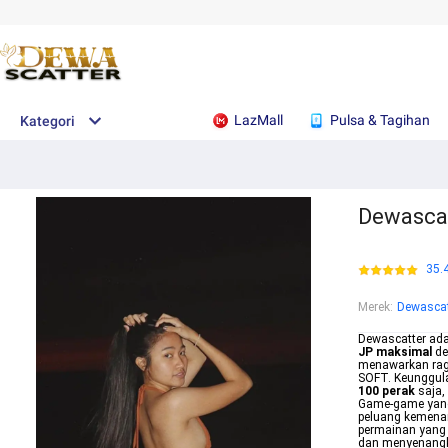
LazMall
Pulsa & Tagihan
Kategori
Dewascat
35.
Merek
:
Dewascat
Dewascatter ada
JP maksimal
de
menawarkan r
SOFT. Keunggulan
100 perak
saja,
Game-game yang t
peluang kemenan
permainan yang
dan menyenang