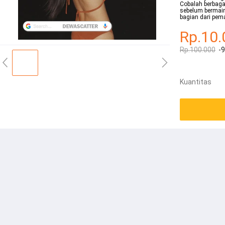
Cobalah berbag
sebelum bermain
bagian dari pe
Rp.10.
Rp.100.000
-
Kuantitas