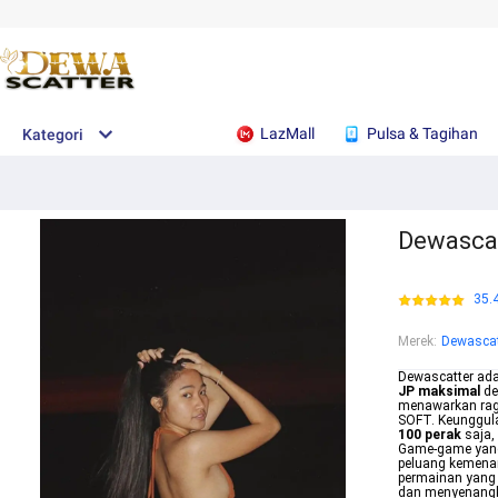
LazMall
Pulsa & Tagihan
Kategori
Dewascat
35.
Merek
:
Dewascat
Dewascatter ada
JP maksimal
de
menawarkan r
SOFT. Keunggulan
100 perak
saja,
Game-game yang t
peluang kemenan
permainan yang
dan menyenang