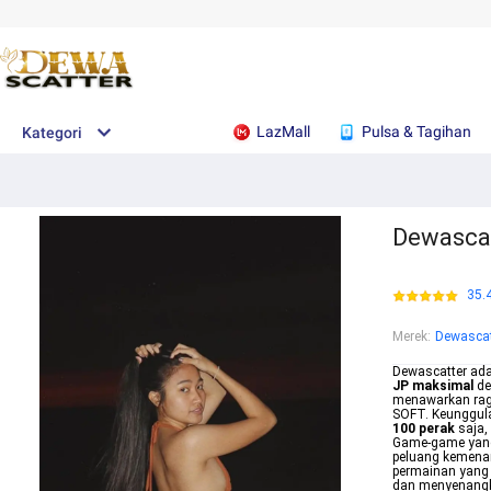
LazMall
Pulsa & Tagihan
Kategori
Dewascat
35.
Merek
:
Dewascat
Dewascatter ada
JP maksimal
de
menawarkan r
SOFT. Keunggulan
100 perak
saja,
Game-game yang t
peluang kemenan
permainan yang
dan menyenang