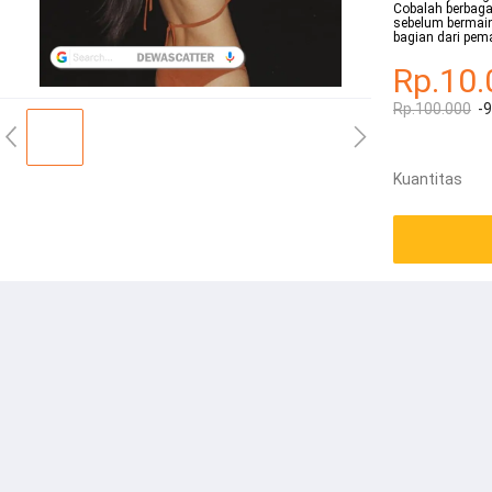
Cobalah berbag
sebelum bermain
bagian dari pe
Rp.10.
Rp.100.000
-
Kuantitas