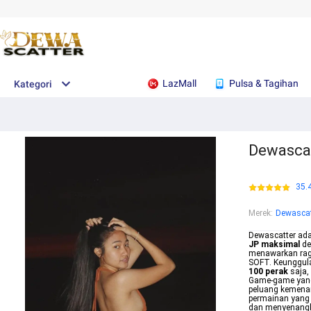
LazMall
Pulsa & Tagihan
Kategori
Dewascat
35.
Merek
:
Dewascat
Dewascatter ada
JP maksimal
de
menawarkan r
SOFT. Keunggulan
100 perak
saja,
Game-game yang t
peluang kemenan
permainan yang
dan menyenang