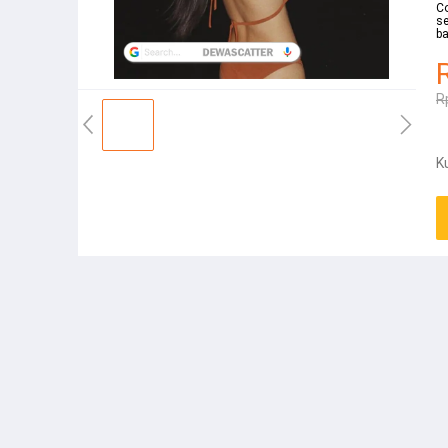
C
se
b
R
K