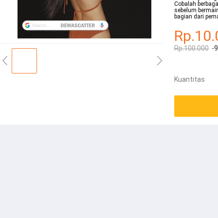
Cobalah berbag
sebelum bermain
bagian dari pe
Rp.10.
Rp.100.000
-
Kuantitas