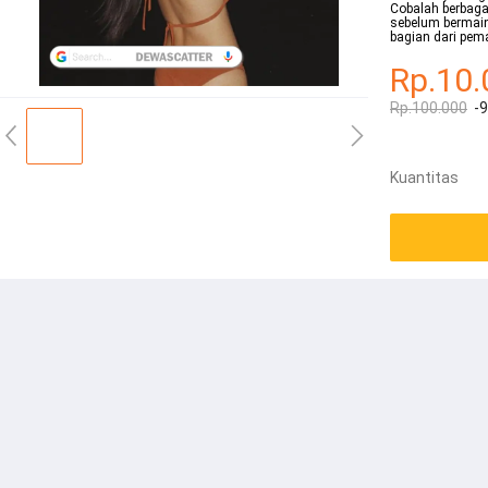
Cobalah berbag
sebelum bermain
bagian dari pe
Rp.10.
Rp.100.000
-
Kuantitas