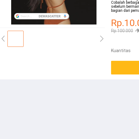
Cobalah berbag
sebelum bermain
bagian dari pe
Rp.10.
Rp.100.000
-
Kuantitas