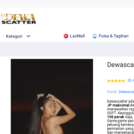
LazMall
Pulsa & Tagihan
Kategori
Dewascat
35.
Merek
:
Dewascat
Dewascatter ada
JP maksimal
de
menawarkan r
SOFT. Keunggulan
100 perak
saja,
Game-game yang t
peluang kemenan
permainan yang
dan menyenang