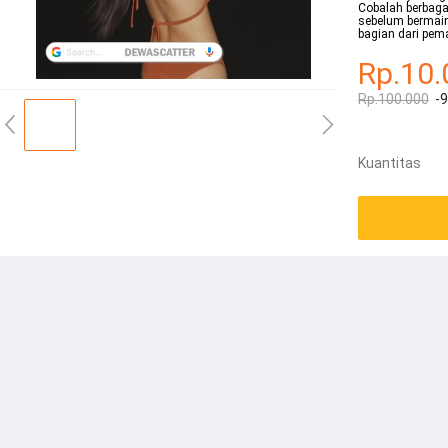
Cobalah berbag
sebelum bermain
bagian dari pe
Rp.10.
Rp.100.000
-
Kuantitas