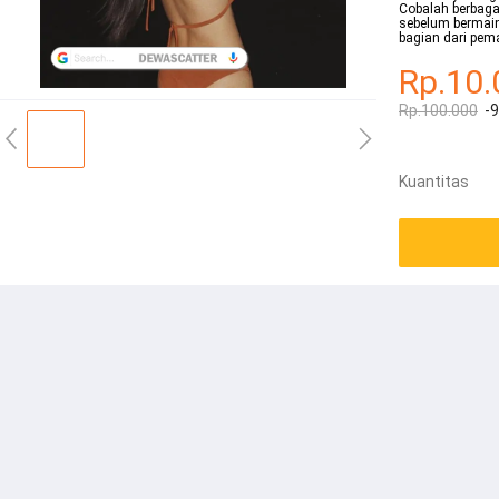
Cobalah berbag
sebelum bermain
bagian dari pe
Rp.10.
Rp.100.000
-
Kuantitas