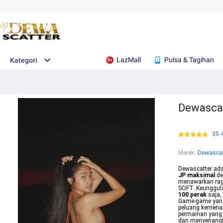
LazMall
Pulsa & Tagihan
Kategori
Dewascat
35.
Merek
:
Dewascat
Dewascatter ada
JP maksimal
de
menawarkan r
SOFT. Keunggulan
100 perak
saja,
Game-game yang t
peluang kemenan
permainan yang
dan menyenang