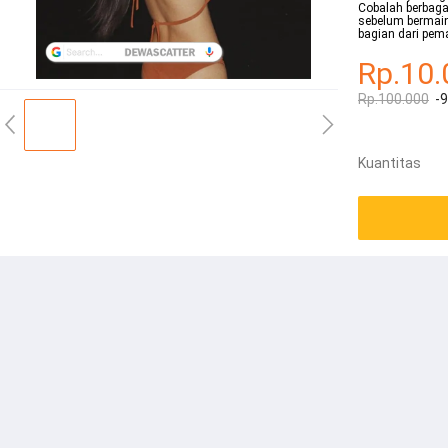
Cobalah berbag
sebelum bermain
bagian dari pe
Rp.10.
Rp.100.000
-
Kuantitas