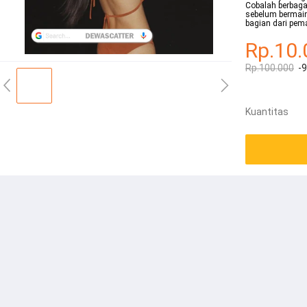
Cobalah berbag
sebelum bermain
bagian dari pe
Rp.10.
Rp.100.000
-
Kuantitas