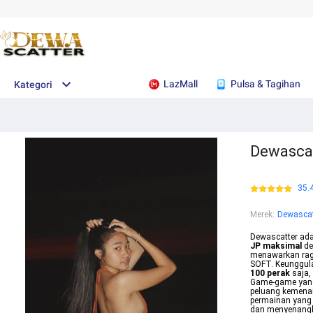
LazMall
Pulsa & Tagihan
Kategori
Dewascat
35.
Merek
:
Dewascat
Dewascatter ada
JP maksimal
de
menawarkan r
SOFT. Keunggulan
100 perak
saja,
Game-game yang t
peluang kemenan
permainan yang
dan menyenang