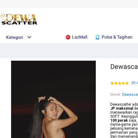
LazMall
Pulsa & Tagihan
Kategori
Dewascat
35.
Merek
:
Dewascat
Dewascatter ada
JP maksimal
de
menawarkan r
SOFT. Keunggulan
100 perak
saja,
Game-game yang t
peluang kemenan
permainan yang
dan menyenang