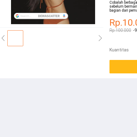
Cobalah berbag
sebelum bermain
bagian dari pe
Rp.10.
Rp.100.000
-
Kuantitas