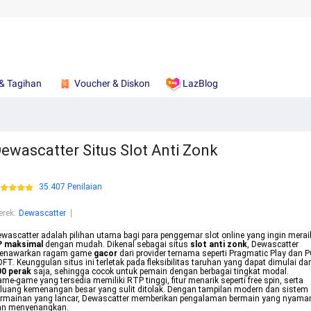
& Tagihan
Voucher & Diskon
LazBlog
ewascatter Situs Slot Anti Zonk
35.407 Penilaian
erek
:
Dewascatter
wascatter adalah pilihan utama bagi para penggemar slot online yang ingin merai
P maksimal
dengan mudah. Dikenal sebagai situs
slot anti zonk
, Dewascatter
enawarkan ragam game
gacor
dari provider ternama seperti Pragmatic Play dan 
FT. Keunggulan situs ini terletak pada fleksibilitas taruhan yang dapat dimulai dar
00 perak
saja, sehingga cocok untuk pemain dengan berbagai tingkat modal.
me-game yang tersedia memiliki RTP tinggi, fitur menarik seperti free spin, serta
luang kemenangan besar yang sulit ditolak. Dengan tampilan modern dan sistem
ermainan yang lancar, Dewascatter memberikan pengalaman bermain yang nyama
an menyenangkan.