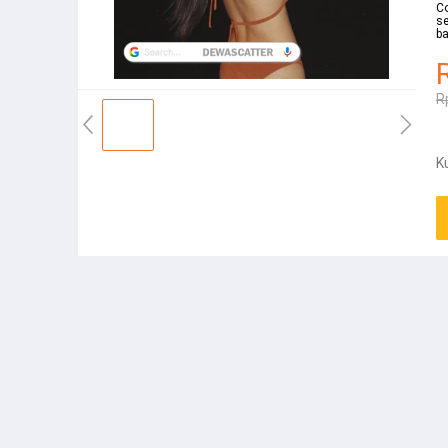
C
se
b
R
K