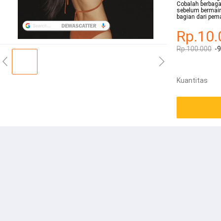
Cobalah berbag
sebelum bermain
bagian dari pe
Rp.10.
Rp.100.000
-
Kuantitas