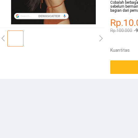
Cobalah berbag
sebelum bermain
bagian dari pe
Rp.10.
Rp.100.000
-
Kuantitas