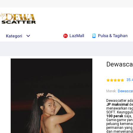
LazMall
Pulsa & Tagihan
Kategori
Dewascat
35.
Merek
:
Dewascat
Dewascatter ada
JP maksimal
de
menawarkan r
SOFT. Keunggulan
100 perak
saja,
Game-game yang t
peluang kemenan
permainan yang
dan menyenang