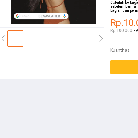
Cobalah berbag
sebelum bermain
bagian dari pe
Rp.10.
Rp.100.000
-
Kuantitas