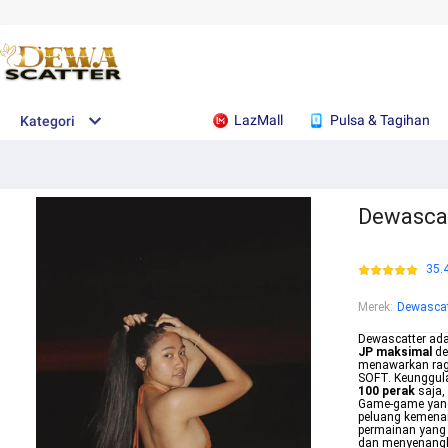
LazMall
Pulsa & Tagihan
Kategori
Dewascat
35.
Merek
:
Dewascat
Dewascatter ada
JP maksimal
de
menawarkan r
SOFT. Keunggulan
100 perak
saja,
Game-game yang t
peluang kemenan
permainan yang
dan menyenang