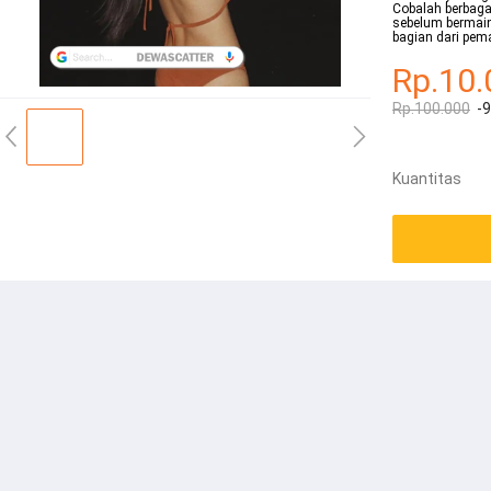
Cobalah berbag
sebelum bermain
bagian dari pe
Rp.10.
Rp.100.000
-
Kuantitas