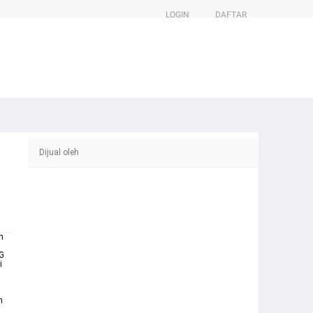
LOGIN
DAFTAR
Dijual oleh
h
PG
i
n