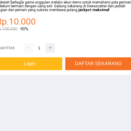
obalah berbagai game unggulan melalui akun demo untuk memahami pola permai
belum bermain dengan uang asli. Gabung sekarang di Dewascatter dan jadilah
agian dari pemain yang sukses membawa pulang
jackpot maksimal
!
Rp.10.000
p.100.000
-90%
uantitas
Login
DAFTAR SEKARANG