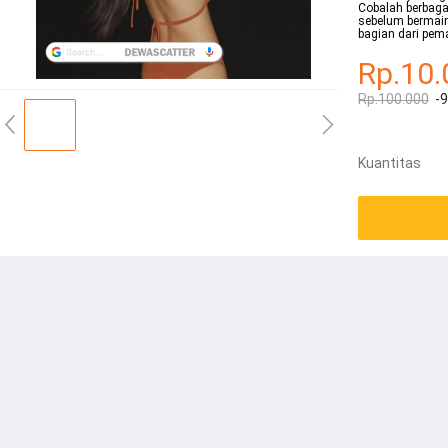
Cobalah berbag
sebelum bermain
bagian dari pe
Rp.10.
Rp.100.000
-
Kuantitas