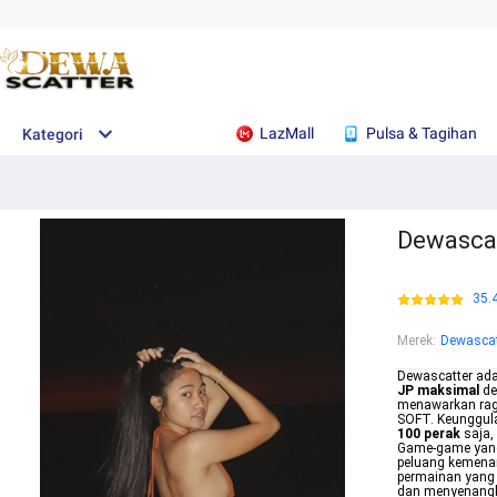
LazMall
Pulsa & Tagihan
Kategori
Dewascat
35.
Merek
:
Dewascat
Dewascatter ada
JP maksimal
de
menawarkan r
SOFT. Keunggulan
100 perak
saja,
Game-game yang t
peluang kemenan
permainan yang
dan menyenang