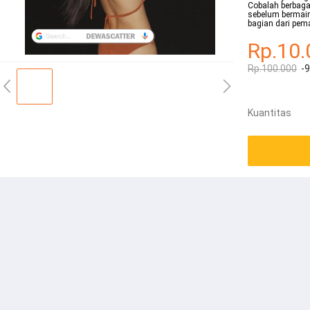
Cobalah berbag
sebelum bermain
bagian dari pe
Rp.10.
Rp.100.000
-
Kuantitas